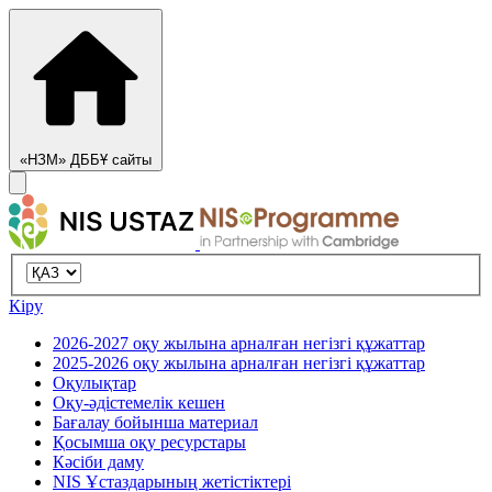
«НЗМ» ДББҰ сайты
Кіру
2026-2027 оқу жылына арналған негізгі құжаттар
2025-2026 оқу жылына арналған негізгі құжаттар
Оқулықтар
Оқу-әдістемелік кешен
Бағалау бойынша материал
Қосымша оқу ресурстары
Кәсіби даму
NIS Ұстаздарының жетістіктері