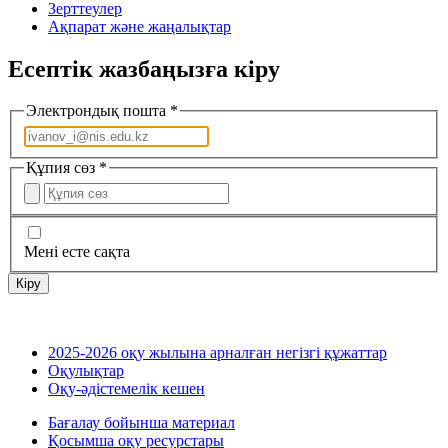
Зерттеулер
Ақпарат және жаңалықтар
Есептік жазбаңызға кіру
Электрондық пошта
*
Құпия сөз
*
Мені есте сақта
Кіру
2025-2026 оқу жылына арналған негізгі құжаттар
Оқулықтар
Оқу-әдістемелік кешен
Бағалау бойынша материал
Қосымша оқу ресурстары